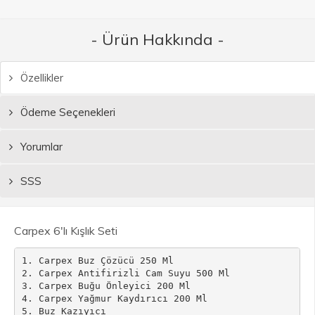
- Ürün Hakkında -
Özellikler
Ödeme Seçenekleri
Yorumlar
SSS
Carpex 6'lı Kışlık Seti
1. Carpex Buz Çözücü 250 Ml

2. Carpex Antifirizli Cam Suyu 500 Ml

3. Carpex Buğu Önleyici 200 Ml

4. Carpex Yağmur Kaydırıcı 200 Ml

5. Buz Kazıyıcı
